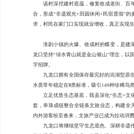
该村深挖建村底蕴，修复收成老街、百
合，形成“非遗观光+田园休闲+民宿度假”
求，村民在家门口实现就业增收，真正实现
淮剧小镇的火爆、收成村的蝶变，是建
龙口坚持“绿水青山就是金山银山”理念，以
字招牌。
九龙口拥有全国保存最完好的潟湖型原生
水质常年稳定在Ⅱ类标准，吸引149种珍稀鸟
立足优质生态基底，我县深化“生态+文
套，串珠成链整合全链条文旅业态，构建全
内外游客纷至沓来，文旅产业已成为拉动消
九龙口将继续坚守生态底色、深耕非遗