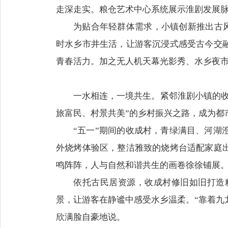
走深走实。粮仓艺术中心系统展示淮剧发展脉
为贴合年轻群体需求，小镇创新推出古风
时水乡市井生活，让游客沉浸式感受古今交
青春活力。加之无人机天幕光影秀、水乡夜
一水相连，一境共生。紧邻淮剧小镇的
旅富民、村景共美”的乡村振兴之路，成为都
“五一”期间的收成村，青绿满目、河
外烧烤体验区，整洁雅致的烧烤台适配家庭
鸣阵阵，人与自然和谐共生的画卷徐徐铺展
依托古民居资源，收成村修旧如旧打造
景，让游客在静谧中感受水乡温柔。“靠着九
欣满脸自豪地说。