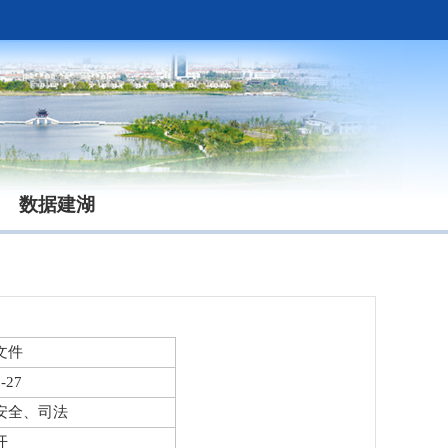
数据建湖
文件
-27
安全、司法
开