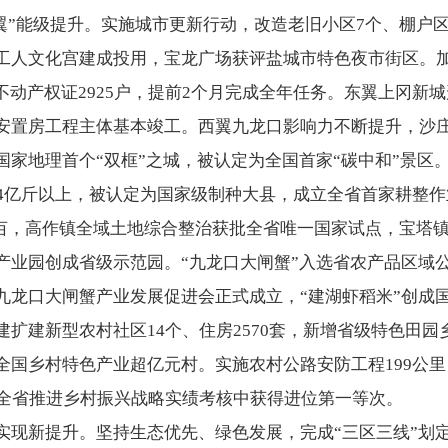
体两翼”能级提升。实施城市更新行动，改造老旧小区7个、棚户区
工人文化宫建成投用，宝龙广场获评盐城市特色夜市街区。加
不动产权证2925户，提前2个月完成全年任务。东翼上冈新
安置房工程主体基本竣工。西翼九龙口影响力不断提升，沙
国家地理首个“双框”之城，被认定为全国首家“碳中和”景区
14亿斤以上，被认定为国家级制种大县，成立全省首家耕整
1万亩，高作镇全域土地综合整治获批全省唯一国家试点，宝塔
产业园创成省级示范园。“九龙口大闸蟹”入选省农产品区域
九龙口大闸蟹产业发展促进会正式成立，“建湖虾稻米”创成
扩建新型农村社区14个、住房2570套，新增省级特色田园
全国乡村特色产业超亿元村。实施农村公路安防工程199公里
在全省推进乡村振兴战略实绩考核中获得进位第一等次。
实现新提升。坚持生态优先、绿色发展，完成“三区三线”划