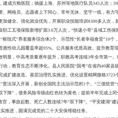
，建成方舱医院；驰援上海、苏州等地医疗队员345人次；390
警、网格员、志愿者上下同心、常年无休、坚守一线，有力
加健全。强化就业优先，开展职业技能培训8300多人次，新
职工五项保险新增扩面3.6万人次，“快递小哥”县域工伤保
“枢纽式”养老服务综合体2个、示范性“长者幸福食堂”10个，
普惠性幼儿园覆盖率超95%。公共服务优质高效。提升教育
成效明显，中高考质量逐年提升，职教高考连续3年全市第一
行动，教育生态不断净化。县人民医院“国考”在省内40家县
完成扩建改造。基层治理扎实推进。优化设置精网微格3723
五”普法深入开展，新创全国民主法治示范村1个。“三债统管
“双下降”，债务风险等级由红色转为黄色；提前半年完成上
收官，事故起数、死亡人数连续7年“双下降”。“平安建湖”
扎实推进，圆满完成党的二十大安保维稳任务。