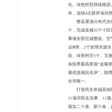
化。绿色转型持续推进。
米，连续4次获评省自
整县屋顶分布式光伏
个，完成县城32个小
事项全部完成整改。空
达Ⅲ类，2个饮用水源水
亩、绿美村庄5个。文
杂技界最高奖项“金菊
展优选项目名录”，陆
全市唯一。
打造民生幸福高地
21项市民生实事、1
落实二十条、新十条，县