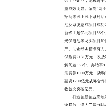
强工业企业，纳税超千
坚成效明显。编制“两图
招商等线上线下系列活动
池及系统总成项目成功
新竣工超亿元项目56个
光伏电池等龙头项目加
产。助企纾困精准有力
保险费2131万元，发
解问题353个、办结率
消费券1000万元，撬
融资1200亿元战略合
收首次突破亿元。
打造创新创业高地
速释放。深入开展“科