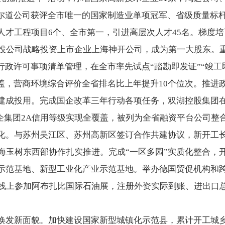
道尔道公司获评全市唯一的国家制造业单项冠军、省级质量标
人才工程项目6个、全市第一，引进高层次人才45名。梯度
国投公司战略投资上市企业上海神开公司，成为第一大股东。
行政许可事项清单管理，在全市率先试点“踏勘即发证”“竣工即
覆盖，营商环境综合评价全省排名比上年提升10个位次。推进
建成投用。完成国企改革三年行动各项任务，双湖控股集团
国企集团2A信用等级实现全覆盖，被列为全省融资平台公司整
化。与苏州吴江区、苏州高新区签订合作共建协议，新开工
青海玉树东西部协作扎实推进。完成“一区多园”实质化整合，
示范基地、新型工业化产业示范基地。举办德国贸促机构和跨
线上参加阿布扎比国际石油展，注册外资实际到账、进出口总额
焕发新面貌。加快建设国家新型城镇化示范县，累计开工城乡