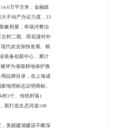
14.6万平方米，金融政
大不动产办证力度，33
城形象初展，串场河整治
庄古村二期、荷花漫对外
。现代农业加快发展。粮
作业装备创新中心，累计
镇被评为省级耕地保护激
公用品牌目录，在上海成
国家地理标志证明商标。
乡村3个、传统村落1
，新打造生态河道108
定，美丽建湖建设不断深