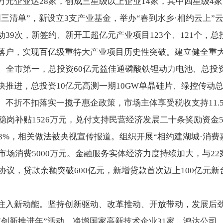
万元企业达28家，创成三星级以上企业14家，其中四星级4
三清单”，新设立3支产业基金，举办“春到水乡·相约云上”
39次，新签约、新开工超亿元产业项目123个、121个，总投
落户，实现百亿级重特大产业项目历史性突破。建立健全重
、全市第一，总投资60亿元益佳通磷酸铁锂动力电池、总投资5
快推进，总投资10亿元高测一期10GW单晶硅片、绿控传动
。不折不扣落实一揽子惠企政策，市场主体享受税收支持11.
放稳岗补贴1526万元，兑付支持民营经济发展二十条奖励资金5
93%，相关做法被央视宣传报道。组织开展“相约建湖城·消费
动市场消费5000万元。金融服务实体经济力度持续加大，与2
作协议，贷款余额突破600亿元，新增贷款首次迈上100亿元
注入新动能。坚持创新驱动、改革推动、开放带动，发展后
技创新推进年”活动，净增国家高新技术企业31家，鸿达公司