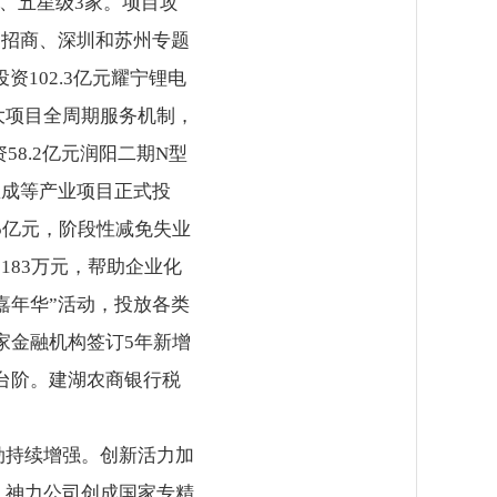
家、五星级3家。项目攻
云招商、深圳和苏州专题
资102.3亿元耀宁锂电
大项目全周期服务机制，
8.2亿元润阳二期N型
总成等产业项目正式投
5亿元，阶段性减免失业
183万元，帮助企业化
嘉年华”活动，投放各类
2家金融机构签订5年新增
新台阶。建湖农商银行税
劲持续增强。创新活力加
、神力公司创成国家专精