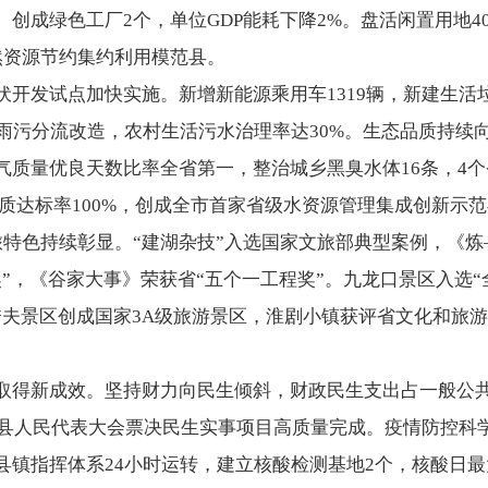
创成绿色工厂2个，单位GDP能耗下降2%。盘活闲置用地401
然资源节约集约利用模范县。
开发试点加快实施。新增新能源乘用车1319辆，新建生活垃
区雨污分流改造，农村生活污水治理率达30%。生态品质持续
气质量优良天数比率全省第一，整治城乡黑臭水体16条，4
质达标率100%，创成全市首家省级水资源管理集成创新示范
旅特色持续彰显。“建湖杂技”入选国家文旅部典型案例，《
奖”，《谷家大事》荣获省“五个一工程奖”。九龙口景区入选
秀夫景区创成国家3A级旅游景区，淮剧小镇获评省文化和旅
取得新成效。坚持财力向民生倾斜，财政民生支出占一般公共
1项县人民代表大会票决民生实事项目高质量完成。疫情防控科
镇指挥体系24小时运转，建立核酸检测基地2个，核酸日最大