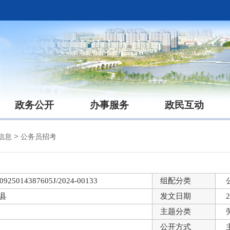
政务公开
办事服务
政民互动
>
信息
公务员招考
0925014387605J/2024-00133
组配分类
县
发文日期
2
主题分类
公开方式