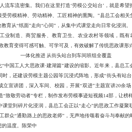
，人流车流密集。我们在这里打造‘劳模公交站台’，就是希
接受劳模精神、劳动精神、工匠精神的熏陶。”县总工会相关
政教育从“纸面”走向“心间”，从集中式课堂走向日常化浸润。
盖工业制造、商贸服务、教育卫生、农业农村等领域，既有老
思政教育变得可感可触、可学可及，有效破解了传统思政课形
一体化推进 从街头站台到车间班组全覆盖
化“中国工人大思政课·建湖篇”建设的缩影。近年来，县总
同时，还建设劳模主题公园等沉浸式阵地，形成“街头有站
立宣讲团，深入车间、校园，开展“双进”主题宣讲20余
打造“致敬劳动者”专栏，制作发布劳模事迹短视频14部，让榜
中课堂到碎片化浸润，县总工会正以“走心”的思政工作凝聚
工群众“通勤路上的思政老师”，无声地传颂着奋斗与奉献
想的温度。陈荣中