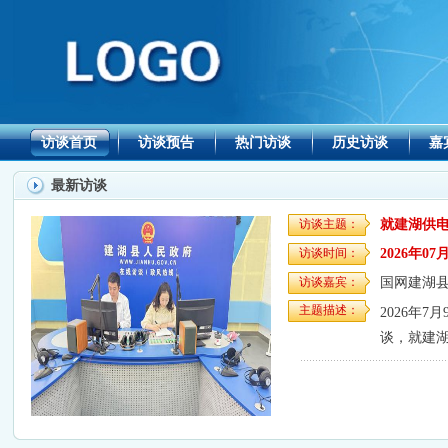
访谈首页
访谈预告
热门访谈
历史访谈
嘉
最新访谈
访谈主题：
就建湖供
访谈时间：
2026年07月
访谈嘉宾：
国网建湖
主题描述：
2026年
谈，就建