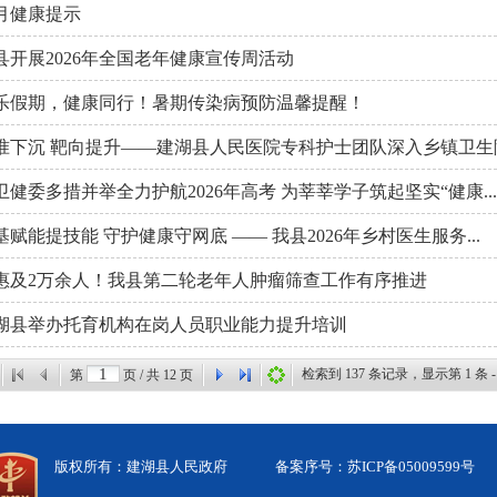
月健康提示
县开展2026年全国老年健康宣传周活动
乐假期，健康同行！暑期传染病预防温馨提醒！
准下沉 靶向提升——建湖县人民医院专科护士团队深入乡镇卫生院开
卫健委多措并举全力护航2026年高考 为莘莘学子筑起坚实“健康...
基赋能提技能 守护健康守网底 —— 我县2026年乡村医生服务...
惠及2万余人！我县第二轮老年人肿瘤筛查工作有序推进
湖县举办托育机构在岗人员职业能力提升培训
检索到
137
条记录，显示第
1
条 
第
页 / 共
12
页
版权所有：建湖县人民政府
备案序号：苏ICP备05009599号